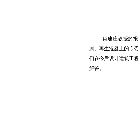
肖建庄
教授的
则、再生混凝土的专
们在今后设计建筑工
解答。