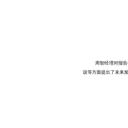
周智
经理对报告
设等方面提出了未来