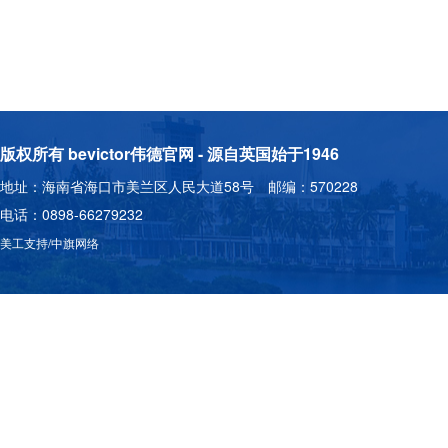
版权所有 bevictor伟德官网 - 源自英国始于1946
地址：海南省海口市美兰区人民大道58号 邮编：570228
电话：0898-66279232
美工支持/中旗网络