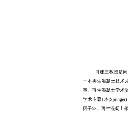
肖建庄教授
是同
一本再生混凝土技术
事、再生混凝土学术
学术专著1本(Springe
因子58；再生混凝土领