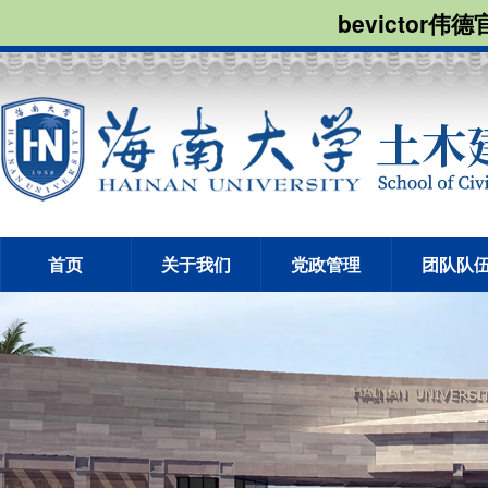
bevictor伟
首页
关于我们
党政管理
团队队