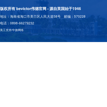
版权所有 bevictor伟德官网 - 源自英国始于1946
地址：海南省海口市美兰区人民大道58号 邮编：570228
电话：0898-66279232
美工支持/中旗网络