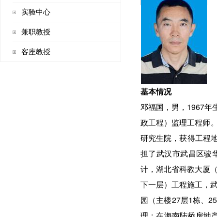
实验中心
兼职教授
客座教授
基本情况
邓福国，男，
1967
年
政工程）监理工程师
研究生院，获得工程
担了武汉市武昌区骏
计，湖北省科教大厦
下一层）工程施工，
园（主楼
27
层
1
栋、
2
理；在海南陆桥房地