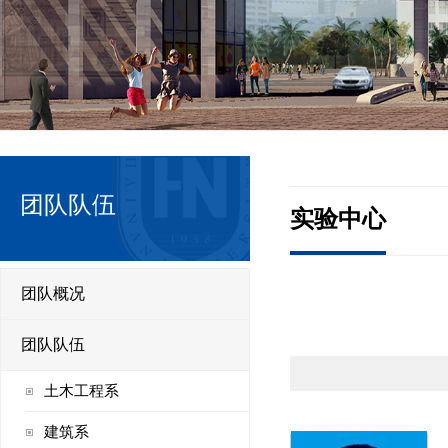
团队队伍
实验中心
团队概况
团队队伍
土木工程系
建筑系