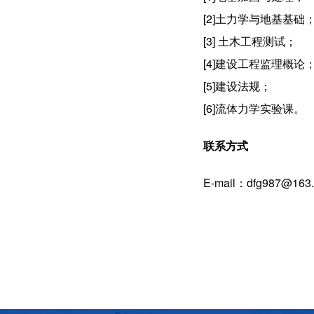
[2]
土力学与地基基础
[3]
土木工程测试；
[4]
建设工程监理概论
[5]
建设法规；
[6]
流体力学实验课。
联系方式
E-mail
：
dfg987@163