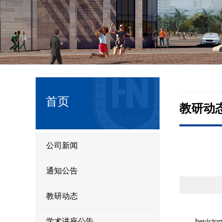
首页
教研动
公司新闻
通知公告
教研动态
学术讲座公告
bev