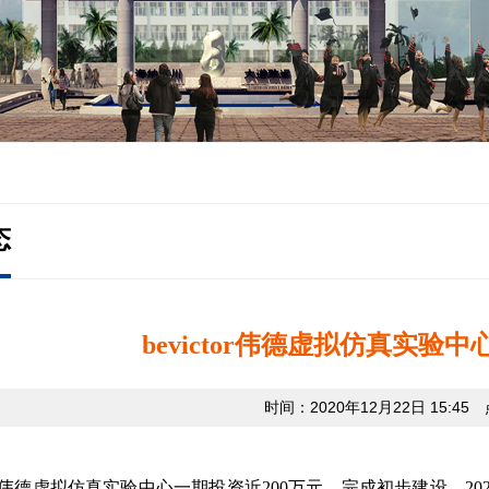
态
bevictor伟德虚拟仿真实验
时间：2020年12月22日 15:45
ictor伟德虚拟仿真实验中心一期投资近200万元，完成初步建设，